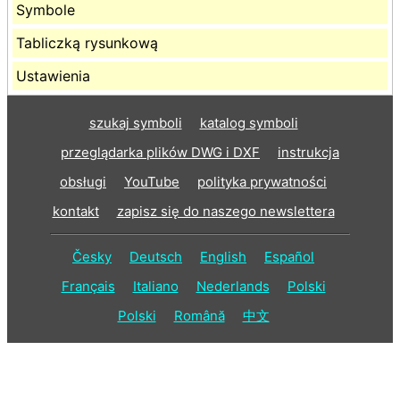
Symbole
Tabliczką rysunkową
Ustawienia
szukaj symboli
katalog symboli
przeglądarka plików DWG i DXF
instrukcja
obsługi
YouTube
polityka prywatności
kontakt
zapisz się do naszego newslettera
Česky
Deutsch
English
Español
Français
Italiano
Nederlands
Polski
Polski
Română
中文