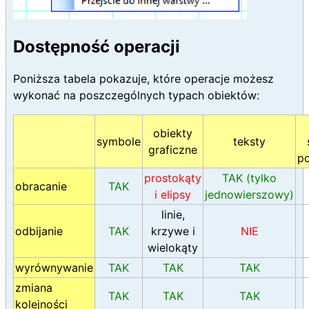
Dostępność operacji
Poniższa tabela pokazuje, które operacje możesz
wykonać na poszczególnych typach obiektów:
obiekty
symbole
teksty
graficzne
po
prostokąty
TAK (tylko
obracanie
TAK
i elipsy
jednowierszowy)
linie,
odbijanie
TAK
krzywe i
NIE
wielokąty
wyrównywanie
TAK
TAK
TAK
zmiana
TAK
TAK
TAK
kolejności